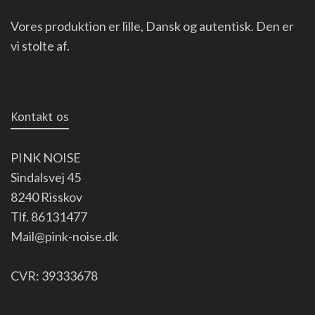
Vores produktion er lille, Dansk og autentisk. Den er
vi stolte af.
Kontakt os
PINK NOISE
Sindalsvej 45
8240 Risskov
Tlf. 86131477
Mail@pink-noise.dk
CVR: 39333678