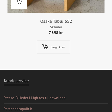
Osaka Tablu 652
Skamler
7.398
kr.
Læg i kurv
Kundeservice
Presse. Billeder i High res til download
Persondatapolitik