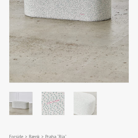
Forside
>
Bænk
>
Praha “Ria”