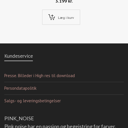
3.199
kr.
Læg i kurv
Kundeservice
Presse. Billeder i High res til download
Persondatapolitik
Salgs- og leveringsbetingelser
PINK_NOISE
Pink noise har en passion og begejstring for farver,